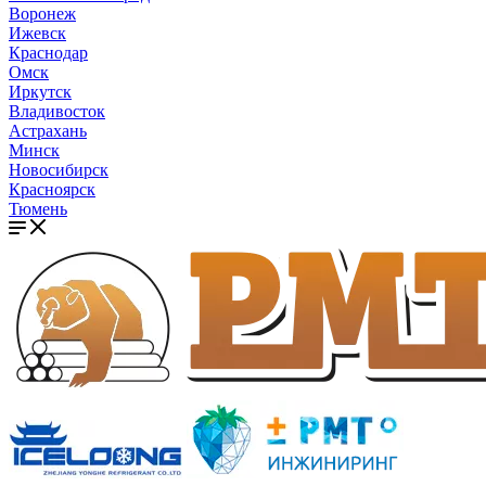
Воронеж
Ижевск
Краснодар
Омск
Иркутск
Владивосток
Астрахань
Минск
Новосибирск
Красноярск
Тюмень