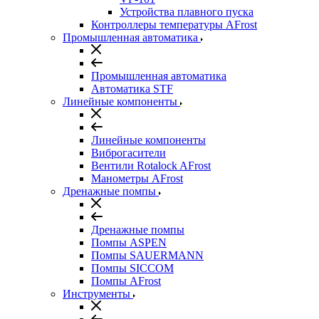
Устройства плавного пуска
Контроллеры температуры AFrost
Промышленная автоматика
Промышленная автоматика
Автоматика STF
Линейные компоненты
Линейные компоненты
Виброгасители
Вентили Rotalock AFrost
Манометры AFrost
Дренажные помпы
Дренажные помпы
Помпы ASPEN
Помпы SAUERMANN
Помпы SICCOM
Помпы AFrost
Инструменты