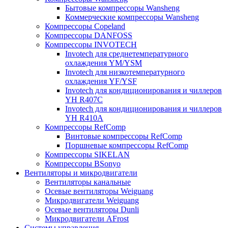
Бытовые компрессоры Wansheng
Коммерческие компрессоры Wansheng
Компрессоры Copeland
Компрессоры DANFOSS
Компрессоры INVOTECH
Invotech для среднетемпературного
охлаждения YM/YSM
Invotech для низкотемпературного
охлаждения YF/YSF
Invotech для кондиционирования и чиллеров
YH R407C
Invotech для кондиционирования и чиллеров
YH R410A
Компрессоры RefComp
Винтовые компрессоры RefComp
Поршневые компрессоры RefComp
Компрессоры SIKELAN
Компрессоры BSonyo
Вентиляторы и микродвигатели
Вентиляторы канальные
Осевые вентиляторы Weiguang
Микродвигатели Weiguang
Осевые вентиляторы Dunli
Микродвигатели AFrost
Системы управления