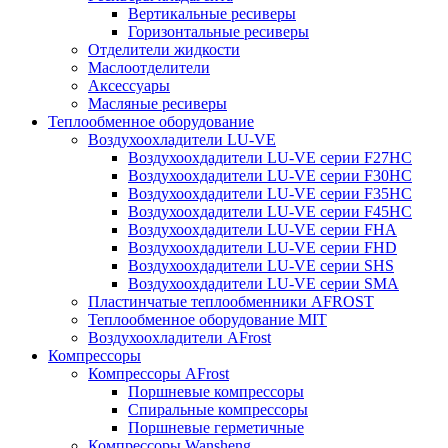
Вертикальные ресиверы
Горизонтальные ресиверы
Отделители жидкости
Маслоотделители
Аксессуары
Масляные ресиверы
Теплообменное оборудование
Воздухоохладители LU-VE
Воздухоохдадители LU-VE серии F27HC
Воздухоохдадители LU-VE серии F30HC
Воздухоохдадители LU-VE серии F35HC
Воздухоохдадители LU-VE серии F45HC
Воздухоохдадители LU-VE серии FHA
Воздухоохдадители LU-VE серии FHD
Воздухоохдадители LU-VE серии SHS
Воздухоохдадители LU-VE серии SMA
Пластинчатые теплообменники AFROST
Теплообменное оборудование MIT
Воздухоохладители AFrost
Компрессоры
Компрессоры AFrost
Поршневые компрессоры
Спиральные компрессоры
Поршневые герметичные
Компрессоры Wansheng