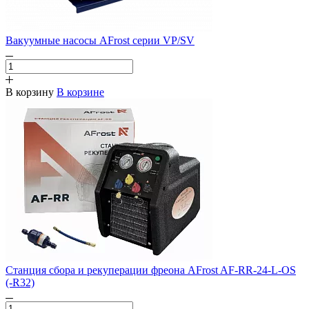
Вакуумные насосы AFrost серии VP/SV
В корзину
В корзине
Станция сбора и рекуперации фреона AFrost AF-RR-24-L-OS
(-R32)