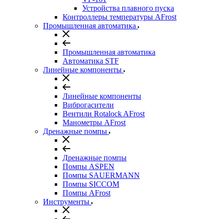
Устройства плавного пуска
Контроллеры температуры AFrost
Промышленная автоматика
Промышленная автоматика
Автоматика STF
Линейные компоненты
Линейные компоненты
Виброгасители
Вентили Rotalock AFrost
Манометры AFrost
Дренажные помпы
Дренажные помпы
Помпы ASPEN
Помпы SAUERMANN
Помпы SICCOM
Помпы AFrost
Инструменты