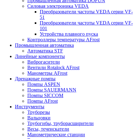
Промышленная автоматика DOFUN
Силовая электроника VEDA
Преобразователи частоты VEDA серии VF-
51
Преобразователи частоты VEDA серии VF-
101
Устройства плавного пуска
Контроллеры температуры AFrost
Промышленная автоматика
Автоматика STF
Линейные компоненты
Виброгасители
Вентили Rotalock AFrost
Манометры AFrost
Дренажные помпы
Помпы ASPEN
Помпы SAUERMANN
Помпы SICCOM
Помпы AFrost
Инструменты
Труборезы
Вальцовки
Трубогибы, труборасширители
Весы, течеискатели
Манометрические станции