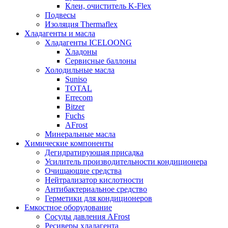
Клеи, очиститель K-Flex
Подвесы
Изоляция Thermaflex
Хладагенты и масла
Хладагенты ICELOONG
Хладоны
Сервисные баллоны
Холодильные масла
Suniso
TOTAL
Errecom
Bitzer
Fuchs
AFrost
Минеральные масла
Химические компоненты
Дегидратирующая присадка
Усилитель производительности кондиционера
Очищающие средства
Нейтрализатор кислотности
Антибактериальное средство
Герметики для кондиционеров
Емкостное оборудование
Сосуды давления AFrost
Ресиверы хладагента