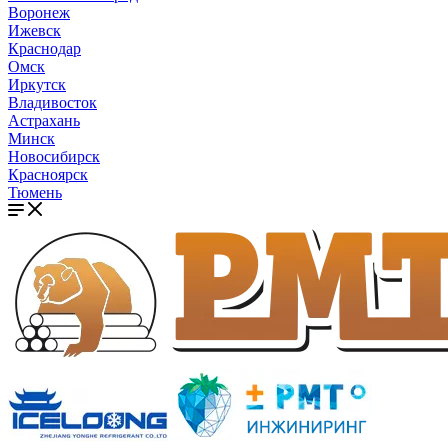
Воронеж
Ижевск
Краснодар
Омск
Иркутск
Владивосток
Астрахань
Минск
Новосибирск
Красноярск
Тюмень