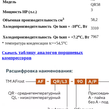
Модель
QR58
3
Мощность HP (л.с.)
3
58,2
Объемная производительность см
о
Холодопроизводительность
Qo tкип = -10
С, Вт
3310
о
7967
Холодопроизводительность
Qo tкип = +7.2
С, Вт
о
* температура конденсации tc=+54,5
С
ь таблицу аналогов поршневых
Скачат
компрессоров