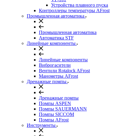
Устройства плавного пуска
Контроллеры температуры AFrost
Промышленная автоматика
Промышленная автоматика
Автоматика STF
Линейные компоненты
Линейные компоненты
Виброгасители
Вентили Rotalock AFrost
Манометры AFrost
Дренажные помпы
Дренажные помпы
Помпы ASPEN
Помпы SAUERMANN
Помпы SICCOM
Помпы AFrost
Инструменты