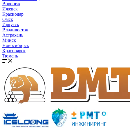
Воронеж
Ижевск
Краснодар
Омск
Иркутск
Владивосток
Астрахань
Минск
Новосибирск
Красноярск
Тюмень