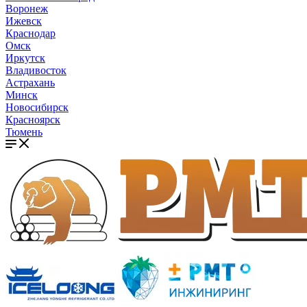
Воронеж
Ижевск
Краснодар
Омск
Иркутск
Владивосток
Астрахань
Минск
Новосибирск
Красноярск
Тюмень