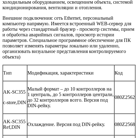
холодильным оборудованием, освещением объекта, системой
кондиционирования, вентиляции и отопления.
Внешние подключения: сеть Ethernet, персональный
компьютер напрямую. Имеется встроенный WEB-сервер для
работы через стандартный браузер - просмотр системы, прием
и обработка аварийных сигналов, просмотр истории
параметров. Специальное программное обеспечение для ПК
позволяет изменять параметры локально или удаленно,
организовать визуальное представления контролируемого
объекта)
Тип
Модификация, характеристики
Код
Малый формат – до 10 контроллеров на
AK-SC355
1 централь, до 5 контроллеров централи,
080Z2562
до 32 контроллеров всего. Версия под
c-store,DIN
DIN-рейку.
AK-SC355
Охлаждение. Версия под DIN-рейку.
080Z2568
Ref,DIN