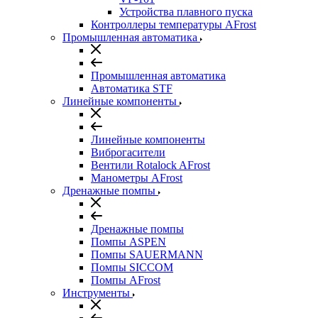
Устройства плавного пуска
Контроллеры температуры AFrost
Промышленная автоматика
Промышленная автоматика
Автоматика STF
Линейные компоненты
Линейные компоненты
Виброгасители
Вентили Rotalock AFrost
Манометры AFrost
Дренажные помпы
Дренажные помпы
Помпы ASPEN
Помпы SAUERMANN
Помпы SICCOM
Помпы AFrost
Инструменты