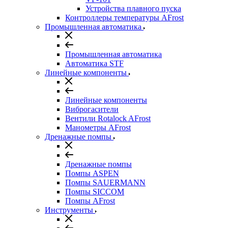
Устройства плавного пуска
Контроллеры температуры AFrost
Промышленная автоматика
Промышленная автоматика
Автоматика STF
Линейные компоненты
Линейные компоненты
Виброгасители
Вентили Rotalock AFrost
Манометры AFrost
Дренажные помпы
Дренажные помпы
Помпы ASPEN
Помпы SAUERMANN
Помпы SICCOM
Помпы AFrost
Инструменты